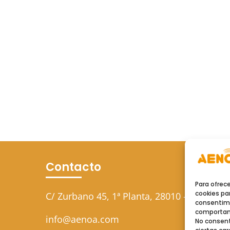
Contacto
Para ofrec
cookies par
C/ Zurbano 45, 1ª Planta, 28010 – Madrid
consentimi
comportami
info@aenoa.com
No consent