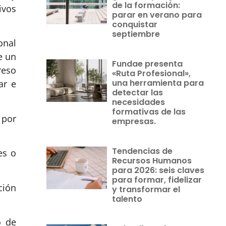
de la formación:
ivos
parar en verano para
conquistar
septiembre
onal
e un
Fundae presenta
reso
«Ruta Profesional»,
una herramienta para
ar e
detectar las
necesidades
formativas de las
 por
empresas.
Tendencias de
es o
Recursos Humanos
para 2026: seis claves
para formar, fidelizar
ción
y transformar el
talento
o de