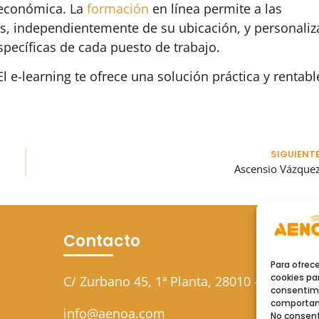
 económica. La
formación
en línea permite a las
, independientemente de su ubicación, y personaliz
specíficas de cada puesto de trabajo.
l e-learning te ofrece una solución práctica y rentabl
SIGUIENT
Ascensio Vázque
Contacto
Para ofrec
cookies par
C/ Zurbano 45, 1ª Planta, 28010 – Madrid
consentimi
comportami
info@aenoa.com
No consent