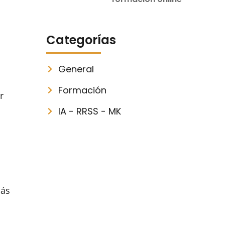
Categorías
General
Formación
r
IA - RRSS - MK
l
más