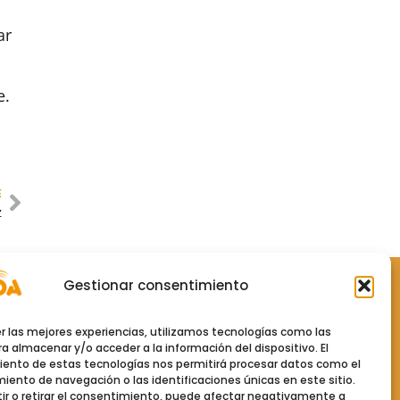
ar
e.
E
z
Gestionar consentimiento
Políticas
er las mejores experiencias, utilizamos tecnologías como las
Política de Privacidad
a almacenar y/o acceder a la información del dispositivo. El
ento de estas tecnologías nos permitirá procesar datos como el
ento de navegación o las identificaciones únicas en este sitio.
Aviso Legal
ir o retirar el consentimiento, puede afectar negativamente a