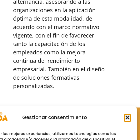
alternancia, asesorando a las
organizaciones en la aplicación
óptima de esta modalidad, de
acuerdo con el marco normativo
vigente, con el fin de favorecer
tanto la capacitación de los
empleados como la mejora
continua del rendimiento
empresarial. También en el diseño
de soluciones formativas
personalizadas.
Gestionar consentimiento
Políticas
er las mejores experiencias, utilizamos tecnologías como las
Política de Privacidad
a almacenar y/o acceder a la información del dispositivo. El