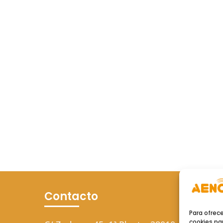
Contacto
Para ofrec
cookies par