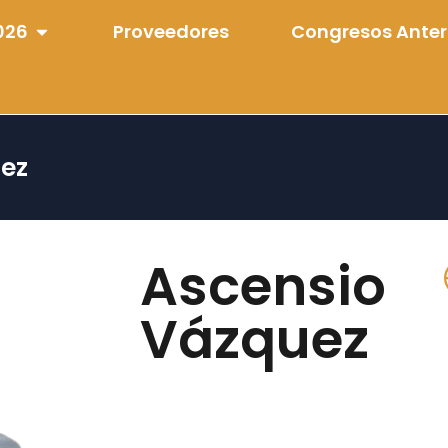
026
Proveedores
Congresos Anter
ez
Ascensio
Vázquez