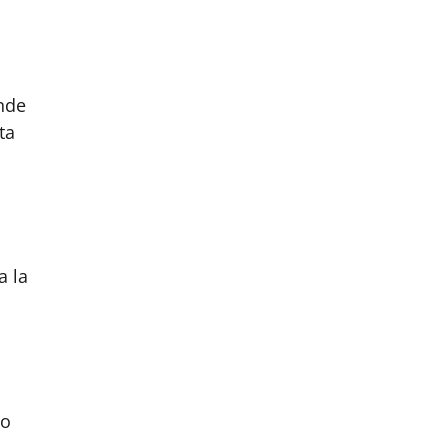
nde
ta
a la
do