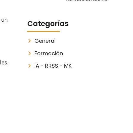
a un
Categorías
General
Formación
les.
IA - RRSS - MK