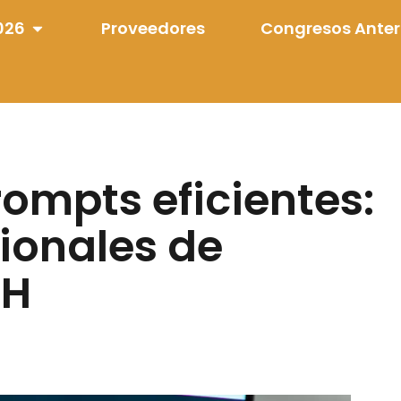
026
Proveedores
Congresos Anter
ompts eficientes:
ionales de
HH