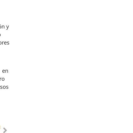
ón y
o
ores
l en
ro
esos
E