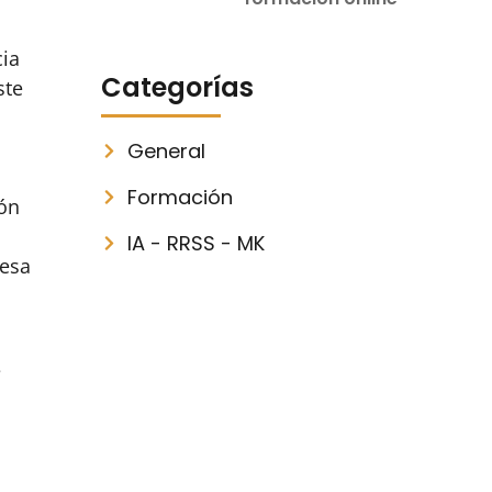
cia
Categorías
ste
General
Formación
ión
IA - RRSS - MK
resa
a
e