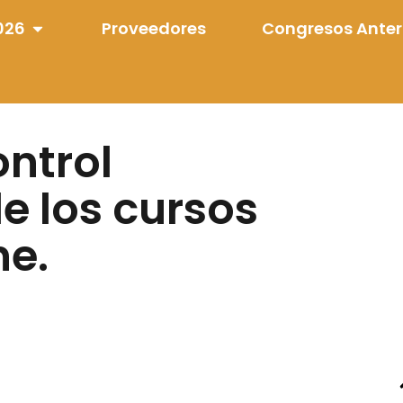
026
Proveedores
Congresos Anter
ntrol
e los cursos
ne.