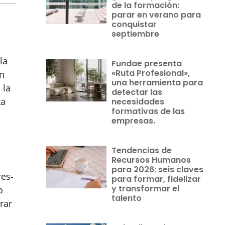
de la formación:
parar en verano para
conquistar
septiembre
la
Fundae presenta
«Ruta Profesional»,
un
una herramienta para
 la
detectar las
ta
necesidades
formativas de las
empresas.
Tendencias de
Recursos Humanos
para 2026: seis claves
res-
para formar, fidelizar
y transformar el
o
talento
rar