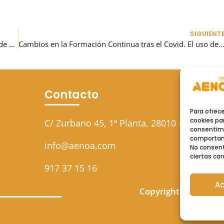
SIGUIENT
Cambios de competencias del Ministerio de Trabajo al de Educación.
Cambios en la Formación Continua tras el Covid. El uso del aula virtu
Contacto
Para ofrec
cookies par
C/ Zurbano 45, 1ª Planta, 28010 – Madrid
consentimi
comportami
info@aenoa.com
No consent
ciertas car
917 37 15 16
Ac
Copyright © 2026 A
Forma