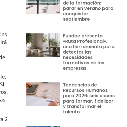
de la formación:
parar en verano para
conquistar
septiembre
las
Fundae presenta
«Ruta Profesional»,
irá
una herramienta para
detectar las
 de
necesidades
formativas de las
empresas.
le,
Si
Tendencias de
Recursos Humanos
ros,
para 2026: seis claves
jas
para formar, fidelizar
y transformar el
talento
ta 2