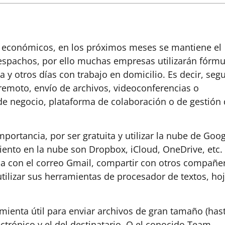
es económicos, en los próximos meses se mantiene el
 despachos, por ello muchas empresas utilizarán fórmu
 y otros días con trabajo en domicilio. Es decir, segu
l remoto, envío de archivos, videoconferencias o
de negocio, plataforma de colaboración o de gestión
ortancia, por ser gratuita y utilizar la nube de Goog
nto en la nube son Dropbox, iCloud, OneDrive, etc. 
 con el correo Gmail, compartir con otros compañe
ilizar sus herramientas de procesador de textos, ho
mienta útil para enviar archivos de gran tamaño (has
ectrónico y el del destinatario. O el conocido Team