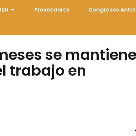
026
Proveedores
Congresos Anter
 meses se mantien
el trabajo en