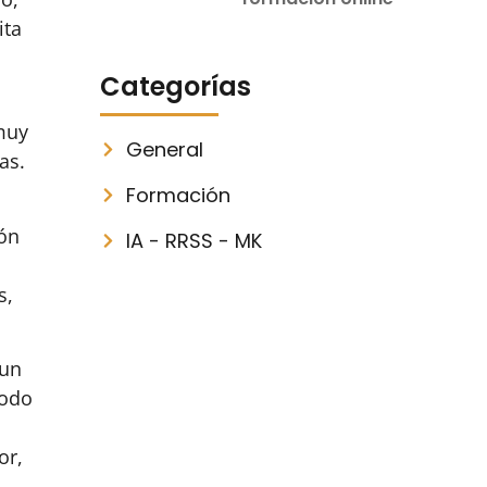
ita
Categorías
 muy
General
as.
Formación
ión
IA - RRSS - MK
s,
 un
modo
or,