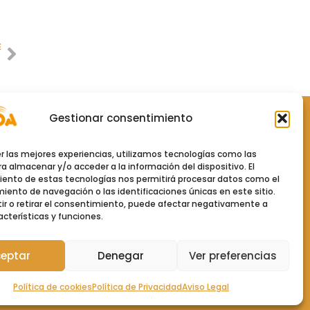
E
al.
Gestionar consentimiento
Políticas
er las mejores experiencias, utilizamos tecnologías como las
Política de Privacidad
a almacenar y/o acceder a la información del dispositivo. El
ento de estas tecnologías nos permitirá procesar datos como el
ento de navegación o las identificaciones únicas en este sitio.
Aviso Legal
ir o retirar el consentimiento, puede afectar negativamente a
acterísticas y funciones.
Política de cookies (UE)
eptar
Denegar
Ver preferencias
enoa
cion
Política de cookies
Política de Privacidad
Aviso Legal