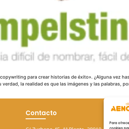
y copywriting para crear historias de éxito». ¿Alguna vez 
 verdad, la realidad es que las imágenes y las palabras, p
Contacto
Para ofrec
cookies par