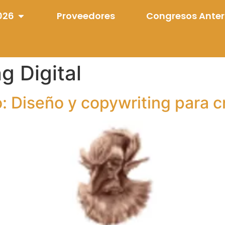
026
Proveedores
Congresos Anter
g Digital
o: Diseño y copywriting para cr