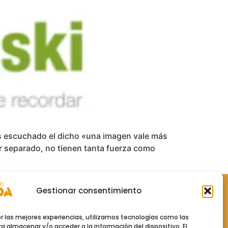
has escuchado el dicho «una imagen vale más
or separado, no tienen tanta fuerza como
Gestionar consentimiento
Políticas
er las mejores experiencias, utilizamos tecnologías como las
Política de Privacidad
a almacenar y/o acceder a la información del dispositivo. El