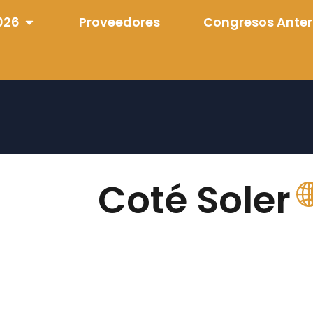
026
Proveedores
Congresos Anter
Coté Soler